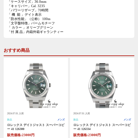
「ケースサイズ」36.0mm
「キャリバー」Cal. 3235
「パワーリザーブ」70時間
「 機 能 」デイト表示
「防水性能」（公称）
100m
「文字盤特徴」パームモチーフ
「 カラー 」オリーブグリーン
「付 属 品」内箱外箱ギャランティー
おすすめ商品
2024.07.01 入荷
2024.07.01 入荷
新品
メンズ
新品
メンズ
ロレックス デイトジャスト スーパーコピ
ロレックス デイトジャスト スーパーコピ
ー 41 126300
ー 41 126334
販売価格:23000円
販売価格:23000円