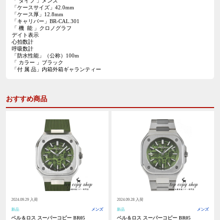
「 タイプ 」メンズ
「ケースサイズ」42.0mm
「ケース厚」12.8mm
「キャリバー」BR-CAL.301
「 機 能 」クロノグラフ
デイト表示
心拍数計
呼吸数計
「防水性能」（公称）100m
「 カラー 」ブラック
「付 属 品」内箱外箱ギャランティー
おすすめ商品
2024.09.29 入荷
2024.09.28 入荷
新品
メンズ
新品
メンズ
ベル＆ロス スーパーコピー BR05
ベル＆ロス スーパーコピー BR05