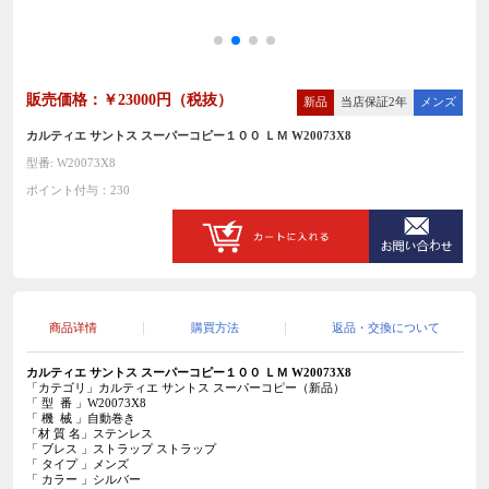
販売価格：￥23000円（税抜）
新品
当店保証2年
メンズ
カルティエ サントス スーパーコピー１００ ＬＭ W20073X8
型番: W20073X8
ポイント付与：230
商品详情
購買方法
返品・交換について
カルティエ サントス スーパーコピー
１００ ＬＭ W20073X8
「カテゴリ」カルティエ サントス スーパーコピー（新品）
「 型 番 」W20073X8
「 機 械 」自動巻き
「材 質 名」ステンレス
「 ブレス 」ストラップ
ストラップ
「 タイプ 」メンズ
「 カラー 」シルバー