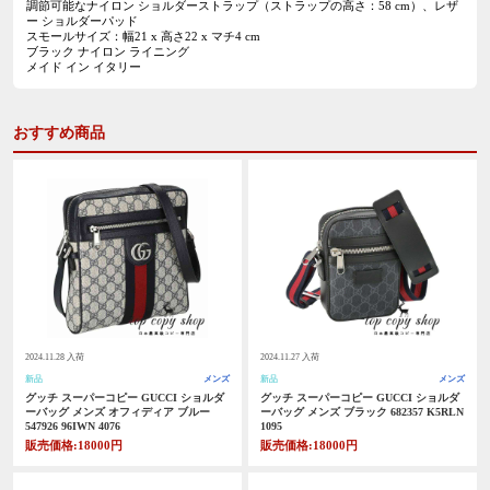
調節可能なナイロン ショルダーストラップ（ストラップの高さ：58 cm）、レザ
ー ショルダーパッド
スモールサイズ：幅21 x 高さ22 x マチ4 cm
ブラック ナイロン ライニング
メイド イン イタリー
おすすめ商品
2024.11.28 入荷
2024.11.27 入荷
新品
メンズ
新品
メンズ
グッチ スーパーコピー GUCCI ショルダ
グッチ スーパーコピー GUCCI ショルダ
ーバッグ メンズ オフィディア ブルー
ーバッグ メンズ ブラック 682357 K5RLN
547926 96IWN 4076
1095
販売価格:18000円
販売価格:18000円