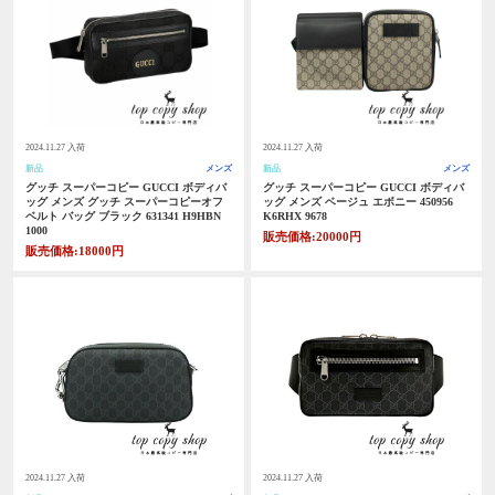
2024.11.27 入荷
2024.11.27 入荷
新品
メンズ
新品
メンズ
グッチ スーパーコピー GUCCI ボディバ
グッチ スーパーコピー GUCCI ボディバ
ッグ メンズ グッチ スーパーコピーオフ
ッグ メンズ ベージュ エボニー 450956
ベルト バッグ ブラック 631341 H9HBN
K6RHX 9678
1000
販売価格:20000円
販売価格:18000円
2024.11.27 入荷
2024.11.27 入荷