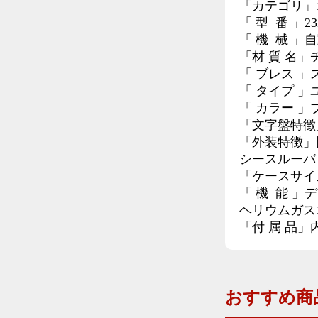
「カテゴリ」
「 型 番 」232.
「 機 械 」
「材 質 名」
「 ブレス 」
「 タイプ 
「 カラー 」
「文字盤特徴
「外装特徴」
シースルーバ
「ケースサイズ
「 機 能 」
ヘリウムガス
「付 属 品」
おすすめ商