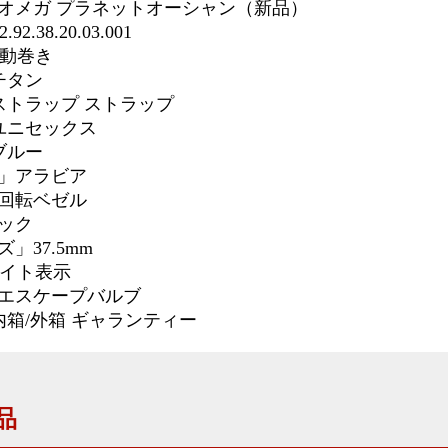
オメガ プラネットオーシャン（新品）
92.38.20.03.001
自動巻き
チタン
ストラップ
ストラップ
」ユニセックス
ブルー
」アラビア
回転ベゼル
ック
」37.5mm
デイト表示
エスケープバルブ
内箱/外箱 ギャランティー
品