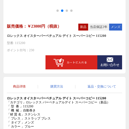
販売価格：￥23000円（税抜）
新品
当店保証2年
メンズ
ロレックス オイスターパーペチュアル デイト スーパーコピー 115200
型番: 115200
ポイント付与：230
商品详情
購買方法
返品・交換について
ロレックス オイスターパーペチュアル デイト
スーパーコピー
115200
「カテゴリ」ロレックス パーペチュアルデイト スーパーコピー（新品）
「 型 番 」115200
「 機 械 」自動巻き
「材 質 名」ステンレス
「 ブレス 」ストラップ
ブレス
「 タイプ 」メンズ
「 カラー 」ブルー