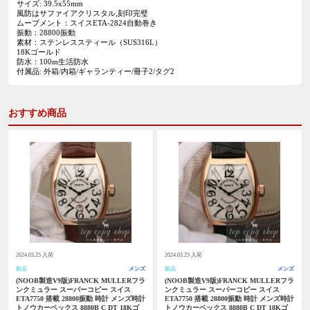
サイズ: 39.5x55mm
風防はサファイアクリスタル,刻印完璧
ムーブメント：スイスETA-2824自動巻き
振動：28800振動
素材：ステンレススティール（SUS316L）
18Kゴールド
防水：100m生活防水
付属品: 外箱/内箱/ギャランティー/冊子2/タグ2
おすすめ商品
2024.03.25 入荷
2024.03.25 入荷
新品
メンズ
新品
メンズ
(NOOB製造V9版)FRANCK MULLERフラ
(NOOB製造V9版)FRANCK MULLERフラ
ンクミュラー スーパーコピー スイス
ンクミュラー スーパーコピー スイス
ETA7750 搭載 28800振動 時計 メンズ時計
ETA7750 搭載 28800振動 時計 メンズ時計
トノウカーベックス 8880B C DT 18Kゴ
トノウカーベックス 8880B C DT 18Kゴ