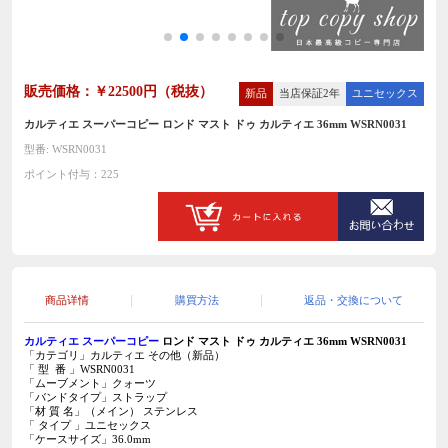
販売価格：￥22500円（税抜）
新品
当店保証2年
ユニセックス
カルティエ スーパーコピー ロンド マスト ドゥ カルティエ 36mm WSRN0031
型番: WSRN0031
ポイント付与：225
商品详情
購買方法
返品・交換について
カルティエ スーパーコピー
ロンド マスト ドゥ カルティエ 36mm WSRN0031
「カテゴリ」カルティエ その他（新品）
「 型 番 」WSRN0031
「ムーブメント」クォーツ
「バンドタイプ」ストラップ
「材 質 名」（メイン）
ステンレス
「 タイプ 」ユニセックス
「ケースサイズ」36.0mm