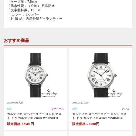
「ケース厚」7.8mm
「防水性能」（公称）
日常防水
「文字盤特徴」ローマ
「 カラー 」シルバー
「付 属 品」内箱外箱ギャランティー
おすすめ商品
2024.09.05 入荷
2024.07.30 入荷
新品
レディース
新品
メンズ
カルティエ スーパーコピー ロンド マス
カルティエ スーパーコピー ロンド マス
ト ドゥ カルティエ 29mm WSRN0030
ト ドゥ カルティエ 40mm WSRN0032
販売価格:22500円
販売価格:23500円