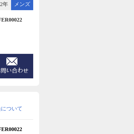
2年
メンズ
R00022
換について
R00022