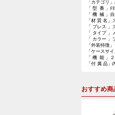
「カテゴリ」
「 型 番 」FE
「 機 械 」
「材 質 名」
「 ブレス 」
「 タイプ 」
「 カラー 」
「外装特徴」
「ケースサイズ
「 機 能 
「付 属 品
おすすめ商