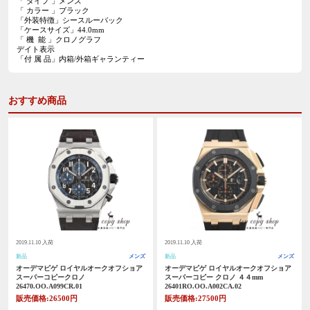
「 タイプ 」メンズ
「 カラー 」ブラック
「外装特徴」シースルーバック
「ケースサイズ」44.0mm
「 機 能 」クロノグラフ
デイト表示
「付 属 品」内箱/外箱ギャランティー
おすすめ商品
2019.11.10 入荷
2019.11.10 入荷
新品
メンズ
新品
メンズ
オーデマピゲ ロイヤルオークオフショア
オーデマピゲ ロイヤルオークオフショア
スーパーコピークロノ
スーパーコピー クロノ ４４mm
26470.OO.A099CR.01
26401RO.OO.A002CA.02
販売価格:26500円
販売価格:27500円